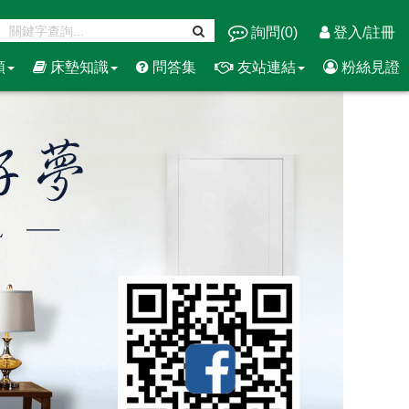
詢問(
0
)
登入/註冊
類
床墊知識
問答集
友站連結
粉絲見證