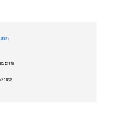
運站)
85號1樓
路18號