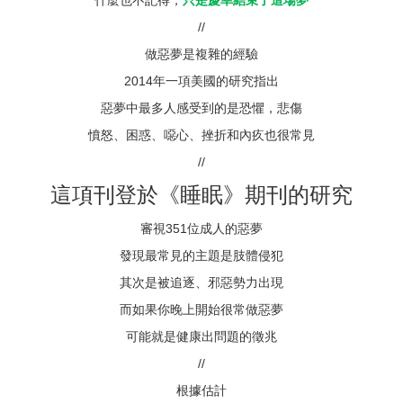
什麼也不記得，
只是慶幸結束了這場夢
//
做惡夢是複雜的經驗
2014年一項美國的研究指出
惡夢中最多人感受到的是恐懼，悲傷
憤怒、困惑、噁心、挫折和內疚也很常見
//
這項刊登於《睡眠》期刊的研究
審視351位成人的惡夢
發現最常見的主題是肢體侵犯
其次是被追逐、邪惡勢力出現
而如果你晚上開始很常做惡夢
可能就是健康出問題的徵兆
//
根據估計