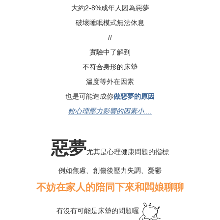
大約2-8%成年人因為惡夢
破壞睡眠模式無法休息
//
實驗中了解到
不符合身形的床墊
溫度等外在因素
也是可能造成你
做惡夢的原因
較心理壓力影響的因素小....
惡夢
尤其是心理健康問題的指標
例如焦慮、創傷後壓力失調、憂鬱
不妨在家人的陪同下來和闆娘聊聊
有沒有可能是床墊的問題囉