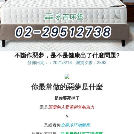
不斷作惡夢，是不是健康出了什麼問題?
發佈日期：：2021/8/13、瀏覽次數：2593
你最常做的惡夢是什麼
是你要死掉了
還是
深愛的人受苦卻無能為力
//
又或者你
全身冷汗地醒來